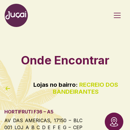
Main Navigation
Onde Encontrar
Lojas no bairro:
RECREIO DOS
BANDEIRANTES
HORTIFRUTI F36 – A5
AV DAS AMERICAS, 17150 – BLC
001 LOJ A B C D E F E G – CEP