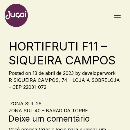
Main Navigation
HORTIFRUTI F11 –
SIQUEIRA CAMPOS
Posted on
13 de abril de 2023
by
developerwork
R SIQUEIRA CAMPOS, 74 – LOJA A SOBRELOJA
– CEP 22031-072
Post navigation
ZONA SUL 26
ZONA SUL 40 – BARAO DA TORRE
Deixe um comentário
Você precisa fazer o
login
para publicar um