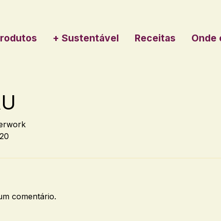
rodutos
+ Sustentável
Receitas
Onde 
RU
erwork
520
um comentário.